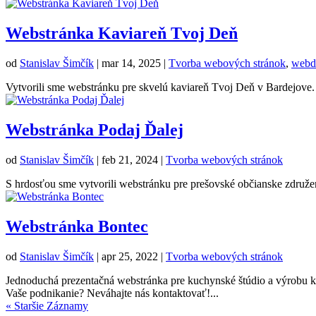
Webstránka Kaviareň Tvoj Deň
od
Stanislav Šimčík
|
mar 14, 2025
|
Tvorba webových stránok
,
webd
Vytvorili sme webstránku pre skvelú kaviareň Tvoj Deň v Bardejove
Webstránka Podaj Ďalej
od
Stanislav Šimčík
|
feb 21, 2024
|
Tvorba webových stránok
S hrdosťou sme vytvorili webstránku pre prešovské občianske združ
Webstránka Bontec
od
Stanislav Šimčík
|
apr 25, 2022
|
Tvorba webových stránok
Jednoduchá prezentačná webstránka pre kuchynské štúdio a výrobu k
Vaše podnikanie? Neváhajte nás kontaktovať!...
« Staršie Záznamy