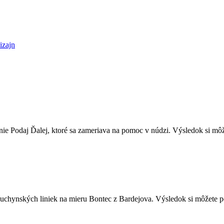
izajn
.
enie Podaj Ďalej, ktoré sa zameriava na pomoc v núdzi. Výsledok si 
uchynských liniek na mieru Bontec z Bardejova. Výsledok si môžete po