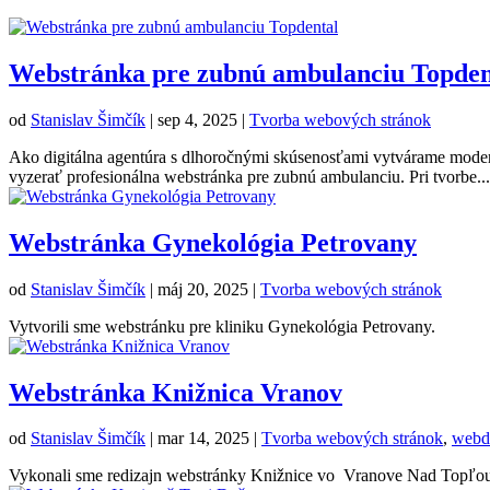
Webstránka pre zubnú ambulanciu Topden
od
Stanislav Šimčík
|
sep 4, 2025
|
Tvorba webových stránok
Ako digitálna agentúra s dlhoročnými skúsenosťami vytvárame modern
vyzerať profesionálna webstránka pre zubnú ambulanciu. Pri tvorbe...
Webstránka Gynekológia Petrovany
od
Stanislav Šimčík
|
máj 20, 2025
|
Tvorba webových stránok
Vytvorili sme webstránku pre kliniku Gynekológia Petrovany.
Webstránka Knižnica Vranov
od
Stanislav Šimčík
|
mar 14, 2025
|
Tvorba webových stránok
,
webd
Vykonali sme redizajn webstránky Knižnice vo Vranove Nad Topľou