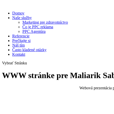
Domov
Naše služby
Marketing pre zdravotníctvo
Čo je PPC reklama
PPC Agentúra
Referencie
Prečítajte si
Náš tím
Často kladené otázky
Kontakt
Vybrať Stránku
WWW stránke pre Maliarik Sa
Webová prezentácia p