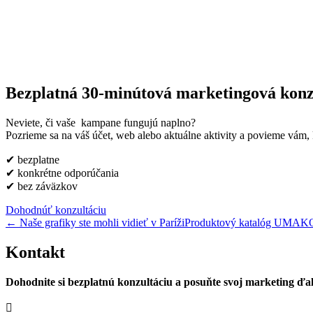
Bezplatná 30-minútová marketingová konz
Neviete, či vaše kampane fungujú naplno?
Pozrieme sa na váš účet, web alebo aktuálne aktivity a povieme vám, k
✔ bezplatne
✔ konkrétne odporúčania
✔ bez záväzkov
Dohodnúť konzultáciu
←
Naše grafiky ste mohli vidieť v Paríži
Produktový katalóg UMA
Kontakt
Dohodnite si bezplatnú konzultáciu a posuňte svoj marketing ďal
