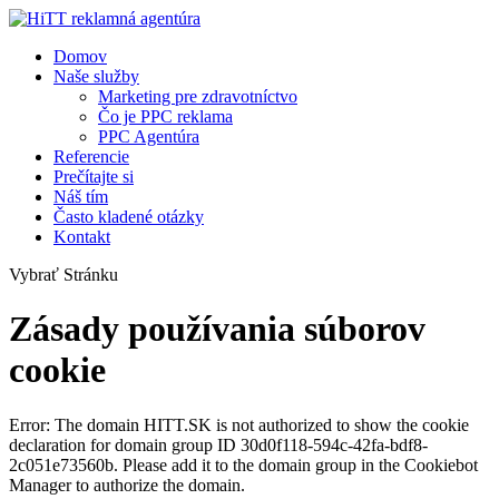
Domov
Naše služby
Marketing pre zdravotníctvo
Čo je PPC reklama
PPC Agentúra
Referencie
Prečítajte si
Náš tím
Často kladené otázky
Kontakt
Vybrať Stránku
Zásady používania súborov
cookie
Error: The domain HITT.SK is not authorized to show the cookie
declaration for domain group ID 30d0f118-594c-42fa-bdf8-
2c051e73560b. Please add it to the domain group in the Cookiebot
Manager to authorize the domain.