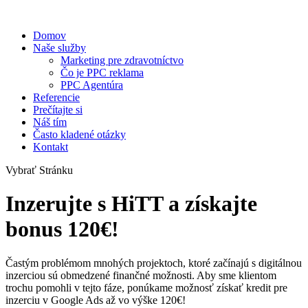
Domov
Naše služby
Marketing pre zdravotníctvo
Čo je PPC reklama
PPC Agentúra
Referencie
Prečítajte si
Náš tím
Často kladené otázky
Kontakt
Vybrať Stránku
Inzerujte s HiTT a získajte
bonus 120€!
Častým problémom mnohých projektoch, ktoré začínajú s digitálnou
inzerciou sú obmedzené finančné možnosti. Aby sme klientom
trochu pomohli v tejto fáze, ponúkame možnosť získať kredit pre
inzerciu v Google Ads až vo výške 120€!