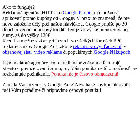
Ako to funguje?
Reklamná agentúra HiTT ako
Google Partner
má možnosť
aplikovať promo kupóny od Google. V praxi to znamená, že pre
novo založené účty pod našou hlavičkou, Google pripíše po 30
dňoch inzercie bonusový kredit. Ten je vo výške preinzerovanej
sumy, až do výšky 120€.
Kredit je možné získať pri inzercii vo všetkých formách PPC
reklamy služby Google Ads, ako je
reklama vo vyhľadávaní
, v
obsahovej sieti
,
video reklame
či populárnych
Google Nákupoch
.
Kým niektoré agentúry tento kredit nepriznávajú a fakturujú
klientovi preinzerovanú sumu, my Vám ponúkame túto možnosť pre
rozbehnutie podnikania.
Ponuka nie je časovo obmedzená!
Zaujala Vás inzercia v Google Ads? Neváhajte nás kontaktovať a
radi Vám poradíme či pripravíme cenovú ponuku!