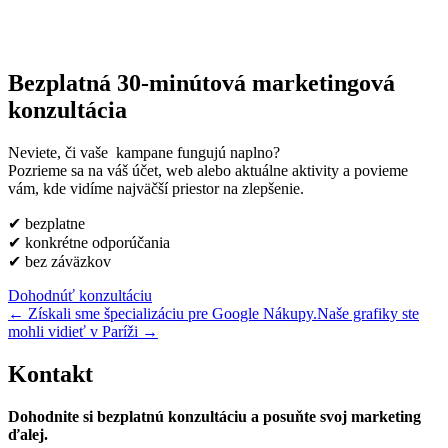
Bezplatná 30-minútová marketingová
konzultácia
Neviete, či vaše kampane fungujú naplno?
Pozrieme sa na váš účet, web alebo aktuálne aktivity a povieme
vám, kde vidíme najväčší priestor na zlepšenie.
✔ bezplatne
✔ konkrétne odporúčania
✔ bez záväzkov
Dohodnúť konzultáciu
←
Získali sme špecializáciu pre Google Nákupy.
Naše grafiky ste
mohli vidieť v Paríži
→
Kontakt
Dohodnite si bezplatnú konzultáciu a posuňte svoj marketing
ďalej.