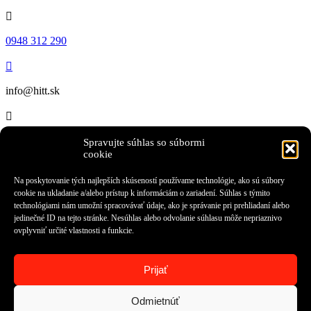

0948 312 290

info@hitt.sk

Hlavná 108,
Spravujte súhlas so súbormi
Prešov
cookie
Meno
Na poskytovanie tých najlepších skúseností používame technológie, ako sú súbory
E-mailová adresa
cookie na ukladanie a/alebo prístup k informáciám o zariadení. Súhlas s týmito
Telefónne číslo
technológiami nám umožní spracovávať údaje, ako je správanie pri prehliadaní alebo
jedinečné ID na tejto stránke. Nesúhlas alebo odvolanie súhlasu môže nepriaznivo
ovplyvniť určité vlastnosti a funkcie.
E-mailová správa
Odoslaním dopytu súhlasím so spracovaním osobných údajov
Odoslať
Prijať
PPC Agentúra
Odmietnúť