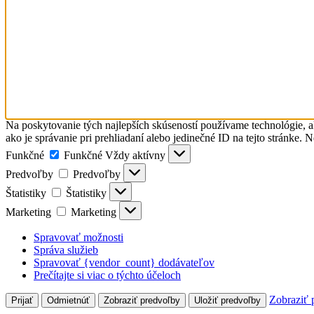
Na poskytovanie tých najlepších skúseností používame technológie, a
ako je správanie pri prehliadaní alebo jedinečné ID na tejto stránke. 
Funkčné
Funkčné
Vždy aktívny
Predvoľby
Predvoľby
Štatistiky
Štatistiky
Marketing
Marketing
Spravovať možnosti
Správa služieb
Spravovať {vendor_count} dodávateľov
Prečítajte si viac o týchto účeloch
Zobraziť 
Prijať
Odmietnúť
Zobraziť predvoľby
Uložiť predvoľby