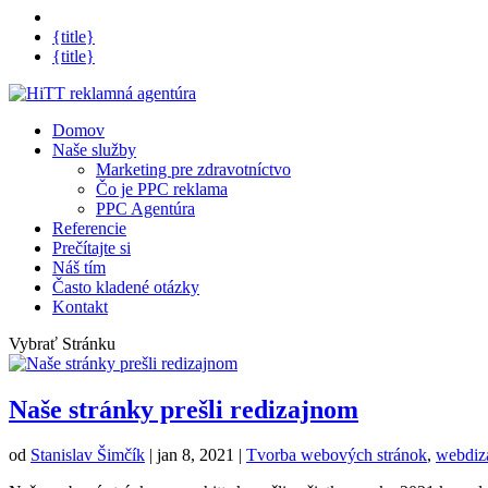
{title}
{title}
Domov
Naše služby
Marketing pre zdravotníctvo
Čo je PPC reklama
PPC Agentúra
Referencie
Prečítajte si
Náš tím
Často kladené otázky
Kontakt
Vybrať Stránku
Naše stránky prešli redizajnom
od
Stanislav Šimčík
|
jan 8, 2021
|
Tvorba webových stránok
,
webdiz