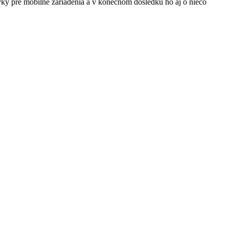
ky pre mobilné zariadenia a v konečnom dôsledku ho aj o niečo