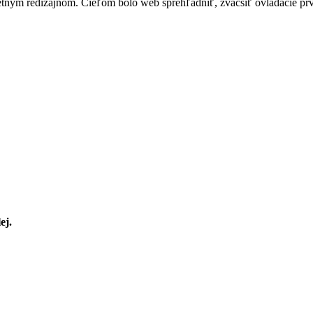
tným redizajnom. Cieľom bolo web sprehľadniť, zväčšiť ovládacie prv
ej.