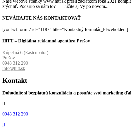
Naše webové stránky www.hitt.sk prešli začiatkom roka 2021 komple
zrýchliť. Podarilo sa nám to? Túžite aj Vy po novom...
NEVÁHAJTE NÁS KONTAKTOVAŤ
[contact-form-7 id="1187" title="Kontaktný formulár_Placeholder"]
HiTT – Digitálna reklamná agentúra Prešov
Kúpeľná 6 (Eastcubator)
Prešov
0948 312 290
info@hitt.sk
Kontakt
Dohodnite si bezplatnú konzultáciu a posuňte svoj marketing ďal

0948 312 290
