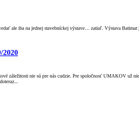
dať ale iba na jednej stavebníckej výstave… zatiaľ. Výstava Batimat
/2020
intové záležitosti nie sú pre nás cudzie. Pre spoločnosť UMAKOV už n
oteraz...