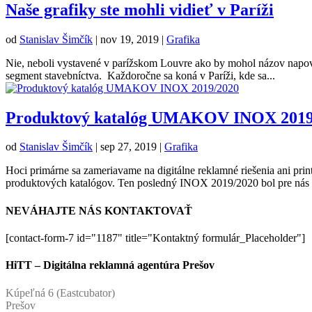
Naše grafiky ste mohli vidieť v Paríži
od
Stanislav Šimčík
|
nov 19, 2019
|
Grafika
Nie, neboli vystavené v parížskom Louvre ako by mohol názov napove
segment stavebníctva. Každoročne sa koná v Paríži, kde sa...
Produktový katalóg UMAKOV INOX 2019
od
Stanislav Šimčík
|
sep 27, 2019
|
Grafika
Hoci primárne sa zameriavame na digitálne reklamné riešenia ani pr
produktových katalógov. Ten posledný INOX 2019/2020 bol pre nás d
NEVÁHAJTE NÁS KONTAKTOVAŤ
[contact-form-7 id="1187" title="Kontaktný formulár_Placeholder"]
HiTT – Digitálna reklamná agentúra Prešov
Kúpeľná 6 (Eastcubator)
Prešov