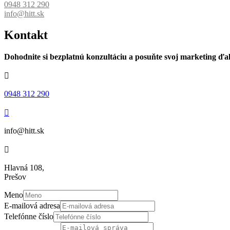
0948 312 290
info@hitt.sk
Kontakt
Dohodnite si bezplatnú konzultáciu a posuňte svoj marketing ďal

0948 312 290

info@hitt.sk

Hlavná 108,
Prešov
Meno
E-mailová adresa
Telefónne číslo