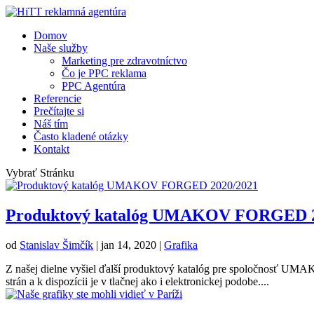
Domov
Naše služby
Marketing pre zdravotníctvo
Čo je PPC reklama
PPC Agentúra
Referencie
Prečítajte si
Náš tím
Často kladené otázky
Kontakt
Vybrať Stránku
Produktový katalóg UMAKOV FORGED 2
od
Stanislav Šimčík
|
jan 14, 2020
|
Grafika
Z našej dielne vyšiel ďalší produktový katalóg pre spoločnosť UMAKO
strán a k dispozícii je v tlačnej ako i elektronickej podobe....