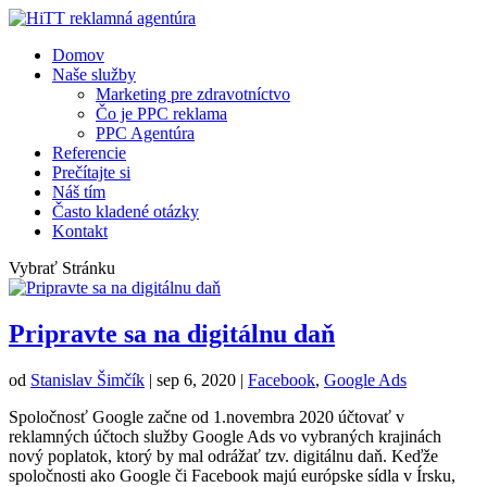
Domov
Naše služby
Marketing pre zdravotníctvo
Čo je PPC reklama
PPC Agentúra
Referencie
Prečítajte si
Náš tím
Často kladené otázky
Kontakt
Vybrať Stránku
Pripravte sa na digitálnu daň
od
Stanislav Šimčík
|
sep 6, 2020
|
Facebook
,
Google Ads
Spoločnosť Google začne od 1.novembra 2020 účtovať v
reklamných účtoch služby Google Ads vo vybraných krajinách
nový poplatok, ktorý by mal odrážať tzv. digitálnu daň. Keďže
spoločnosti ako Google či Facebook majú európske sídla v Írsku,