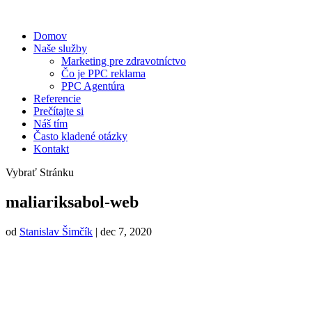
Domov
Naše služby
Marketing pre zdravotníctvo
Čo je PPC reklama
PPC Agentúra
Referencie
Prečítajte si
Náš tím
Často kladené otázky
Kontakt
Vybrať Stránku
maliariksabol-web
od
Stanislav Šimčík
|
dec 7, 2020