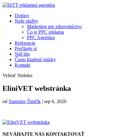
Domov
Naše služby
Marketing pre zdravotníctvo
Čo je PPC reklama
PPC Agentúra
Referencie
Prečítajte si
Náš tím
Často kladené otázky
Kontakt
Vybrať Stránku
EliniVET webstránka
od
Stanislav Šimčík
|
sep 6, 2020
NEVÁHAJTE NÁS KONTAKTOVAŤ