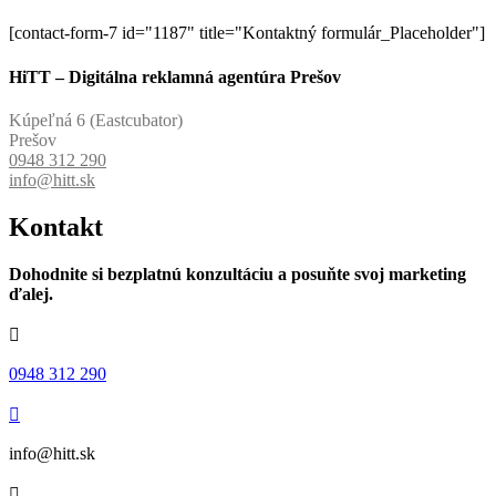
[contact-form-7 id="1187" title="Kontaktný formulár_Placeholder"]
HiTT – Digitálna reklamná agentúra Prešov
Kúpeľná 6 (Eastcubator)
Prešov
0948 312 290
info@hitt.sk
Kontakt
Dohodnite si bezplatnú konzultáciu a posuňte svoj marketing
ďalej.

0948 312 290

info@hitt.sk
