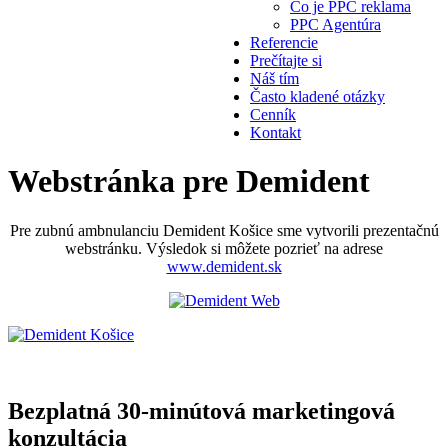
Čo je PPC reklama
PPC Agentúra
Referencie
Prečítajte si
Náš tím
Často kladené otázky
Cenník
Kontakt
Webstránka pre Demident
Pre zubnú ambnulanciu Demident Košice sme vytvorili prezentačnú
webstránku. Výsledok si môžete pozrieť na adrese
www.demident.sk
Bezplatná 30-minútová marketingová
konzultácia