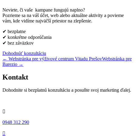
Neviete, či vaše kampane fungujú naplno?
Pozrieme sa na váš účet, web alebo aktuálne aktivity a povieme
vám, kde vidíme najväčší priestor na zlepšenie.
✔ bezplatne
✔ konkrétne odporúčania
✔ bez záväzkov
Dohodnúť konzultáciu
←
Webstránka pre výživové centrum Vitadu Prešov
Webstránka pre
Barezio
→
Kontakt
Dohodnite si bezplatnú konzultáciu a posuňte svoj marketing ďalej.

0948 312 290
