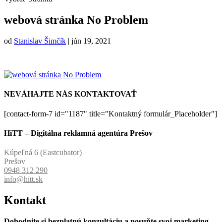
webová stránka No Problem
od
Stanislav Šimčík
|
jún 19, 2021
NEVÁHAJTE NÁS KONTAKTOVAŤ
[contact-form-7 id="1187" title="Kontaktný formulár_Placeholder"]
HiTT – Digitálna reklamná agentúra Prešov
Kúpeľná 6 (Eastcubator)
Prešov
0948 312 290
info@hitt.sk
Kontakt
Dohodnite si bezplatnú konzultáciu a posuňte svoj marketing