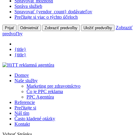
Spravovať možnosti
Správa služieb
Spravovať {vendor_count} dodávateľov
Prečítajte si viac o týchto účeloch
Zobraziť
Prijať
Odmietnúť
Zobraziť predvoľby
Uložiť predvoľby
predvoľby
{title}
{title}
Domov
Naše služby
Marketing pre zdravotníctvo
Čo je PPC reklama
PPC Agentúra
Referencie
Prečítajte si
Náš tím
Často kladené otázky
Kontakt
Vybrať Stránku