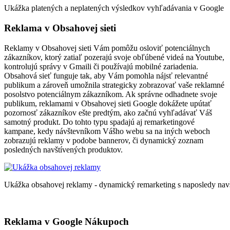
Ukážka platených a neplatených výsledkov vyhľadávania v Google
Reklama v Obsahovej sieti
Reklamy v Obsahovej sieti Vám pomôžu osloviť potenciálnych
zákazníkov, ktorý zatiaľ pozerajú svoje obľúbené videá na Youtube,
kontrolujú správy v Gmaili či používajú mobilné zariadenia.
Obsahová sieť funguje tak, aby Vám pomohla nájsť relevantné
publikum a zároveň umožnila strategicky zobrazovať vaše reklamné
posolstvo potenciálnym zákazníkom. Ak správne odhadnete svoje
publikum, reklamami v Obsahovej sieti Google dokážete upútať
pozornosť zákazníkov ešte predtým, ako začnú vyhľadávať Váš
samotný produkt. Do tohto typu spadajú aj remarketingové
kampane, kedy návštevníkom Vášho webu sa na iných weboch
zobrazujú reklamy v podobe bannerov, či dynamický zoznam
posledných navštívených produktov.
Ukážka obsahovej reklamy - dynamický remarketing s naposledy nav
Reklama v Google Nákupoch