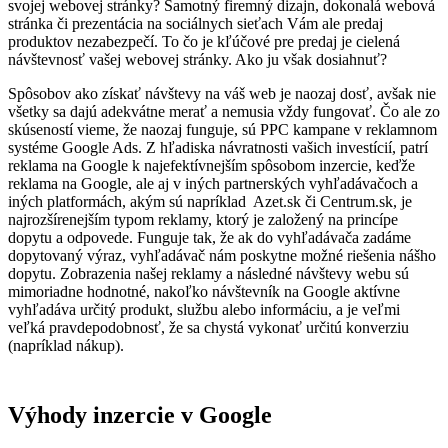
svojej webovej stránky? Samotný firemný dizajn, dokonalá webová
stránka či prezentácia na sociálnych sieťach Vám ale predaj
produktov nezabezpečí. To čo je kľúčové pre predaj je cielená
návštevnosť vašej webovej stránky. Ako ju však dosiahnuť?
Spôsobov ako získať návštevy na váš web je naozaj dosť, avšak nie
všetky sa dajú adekvátne merať a nemusia vždy fungovať. Čo ale zo
skúseností vieme, že naozaj funguje, sú PPC kampane v reklamnom
systéme Google Ads. Z hľadiska návratnosti vašich investícií, patrí
reklama na Google k najefektívnejším spôsobom inzercie, keďže
reklama na Google, ale aj v iných partnerských vyhľadávačoch a
iných platformách, akým sú napríklad Azet.sk či Centrum.sk, je
najrozšírenejším typom reklamy, ktorý je založený na princípe
dopytu a odpovede. Funguje tak, že ak do vyhľadávača zadáme
dopytovaný výraz, vyhľadávač nám poskytne možné riešenia nášho
dopytu. Zobrazenia našej reklamy a následné návštevy webu sú
mimoriadne hodnotné, nakoľko návštevník na Google aktívne
vyhľadáva určitý produkt, službu alebo informáciu, a je veľmi
veľká pravdepodobnosť, že sa chystá vykonať určitú konverziu
(napríklad nákup).
Výhody inzercie v Google