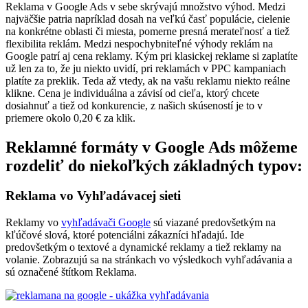
Reklama v Google Ads v sebe skrývajú množstvo výhod. Medzi
najväčšie patria napríklad dosah na veľkú časť populácie, cielenie
na konkrétne oblasti či miesta, pomerne presná merateľnosť a tiež
flexibilita reklám.
Medzi nespochybniteľné výhody reklám na
Google patrí aj cena reklamy. Kým pri klasickej reklame si zaplatíte
už len za to, že ju niekto uvidí, pri reklamách v PPC kampaniach
platíte za preklik. Teda až vtedy, ak na vašu reklamu niekto reálne
klikne. Cena je individuálna a závisí od cieľa, ktorý chcete
dosiahnuť a tiež od konkurencie, z našich skúseností je to v
priemere okolo 0,20 € za klik.
Reklamné formáty v Google Ads môžeme
rozdeliť do niekoľkých základných typov:
Reklama vo Vyhľadávacej sieti
Reklamy vo
vyhľadávači Google
sú viazané predovšetkým na
kľúčové slová, ktoré potenciálni zákazníci hľadajú. Ide
predovšetkým o textové a dynamické reklamy a tiež reklamy na
volanie. Zobrazujú sa na stránkach vo výsledkoch vyhľadávania a
sú označené štítkom Reklama.