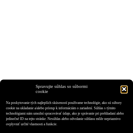
Spravujte súhlas so súbormi
cookie
Na poskytovanie tých najlepších skúseností používame technológie, ako sú súbory
cookie na ukladanie a/alebo prístup k informáciám o zariadení. Súhlas s týmito
technológiami nám umožní spracovávať údaje, ako je správanie pri prehliadaní alebo
jedinečné ID na tejto stránke. Nesúhlas alebo odvolanie súhlasu môže nepriaznivo
ovplyvniť určité vlastnosti a funkcie.