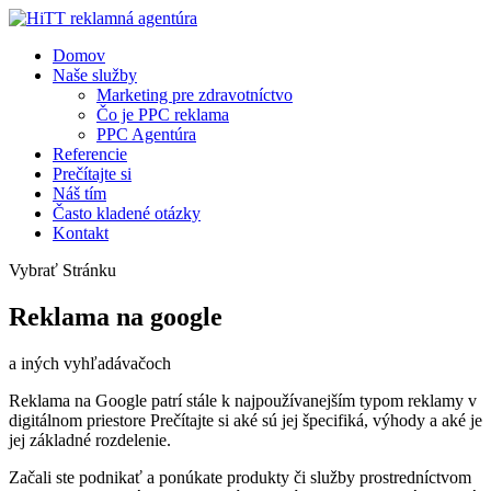
Domov
Naše služby
Marketing pre zdravotníctvo
Čo je PPC reklama
PPC Agentúra
Referencie
Prečítajte si
Náš tím
Často kladené otázky
Kontakt
Vybrať Stránku
Reklama na google
a iných vyhľadávačoch
Reklama na Google patrí stále k najpoužívanejším typom reklamy v
digitálnom priestore Prečítajte si aké sú jej špecifiká, výhody a aké je
jej základné rozdelenie.
Začali ste podnikať a ponúkate produkty či služby prostredníctvom