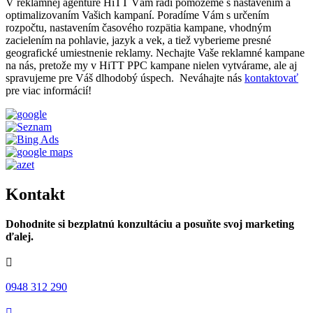
V reklamnej agentúre HiTT Vám radi pomôžeme s nastavením a
optimalizovaním Vašich kampaní. Poradíme Vám s určením
rozpočtu, nastavením časového rozpätia kampane, vhodným
zacielením na pohlavie, jazyk a vek, a tiež vyberieme presné
geografické umiestnenie reklamy. Nechajte Vaše reklamné kampane
na nás, pretože my v HiTT PPC kampane nielen vytvárame, ale aj
spravujeme pre Váš dlhodobý úspech. Neváhajte nás
kontaktovať
pre viac informácií!
Kontakt
Dohodnite si bezplatnú konzultáciu a posuňte svoj marketing
ďalej.

0948 312 290
