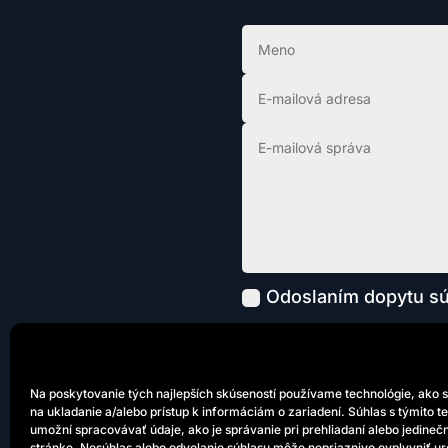
Odoslaním dopytu sú
Na poskytovanie tých najlepších skúseností používame technológie, ako 
na ukladanie a/alebo prístup k informáciám o zariadení. Súhlas s týmito 
umožní spracovávať údaje, ako je správanie pri prehliadaní alebo jedinečn
stránke. Nesúhlas alebo odvolanie súhlasu môže nepriaznivo ovplyvniť urč