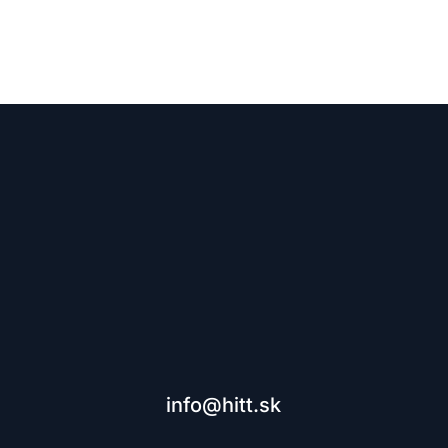
te si bezplatnú konzultáciu a posuňte svoj marketin
info@hitt.sk