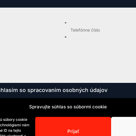
hlasím so spracovaním osobných údajov
Spravujte súhlas so súbormi cookie
PPC Agentúra
sú súbory cookie
technológiami nám
é ID na tejto
Prijať
Zásady spracovania súborov cookies
ité vlastnosti a