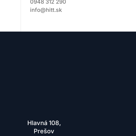
0948 312 290
info@hitt.sk
g ďalej.
Hlavná 108,
Prešov