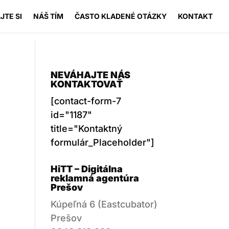
JTE SI
NÁŠ TÍM
ČASTO KLADENÉ OTÁZKY
KONTAKT
NEVÁHAJTE NÁS
KONTAKTOVAŤ
[contact-form-7
id="1187"
title="Kontaktný
formulár_Placeholder"]
HiTT – Digitálna
reklamná agentúra
Prešov
Kúpeľná 6 (Eastcubator)
Prešov