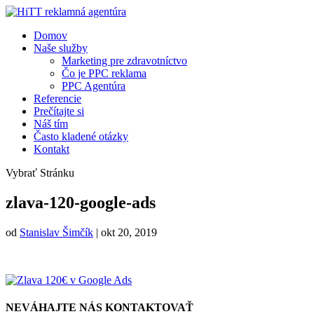
Domov
Naše služby
Marketing pre zdravotníctvo
Čo je PPC reklama
PPC Agentúra
Referencie
Prečítajte si
Náš tím
Často kladené otázky
Kontakt
Vybrať Stránku
zlava-120-google-ads
od
Stanislav Šimčík
|
okt 20, 2019
NEVÁHAJTE NÁS KONTAKTOVAŤ