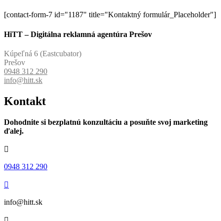
[contact-form-7 id="1187" title="Kontaktný formulár_Placeholder"]
HiTT – Digitálna reklamná agentúra Prešov
Kúpeľná 6 (Eastcubator)
Prešov
0948 312 290
info@hitt.sk
Kontakt
Dohodnite si bezplatnú konzultáciu a posuňte svoj marketing
ďalej.

0948 312 290

info@hitt.sk
