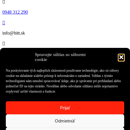

0948 312 290

info@hitt.sk

Hlavná 108,
Spravujte súhlas so súbormi
Prešov
cookie
Meno
Na poskytovanie tých najlepších skúseností používame technológie, ako sú súbory
E-mailová adresa
cookie na ukladanie a/alebo prístup k informáciám o zariadení. Súhlas s týmito
Telefónne číslo
technológiami nám umožní spracovávať údaje, ako je správanie pri prehliadaní alebo
jedinečné ID na tejto stránke. Nesúhlas alebo odvolanie súhlasu môže nepriaznivo
ovplyvniť určité vlastnosti a funkcie.
E-mailová správa
Odoslaním dopytu súhlasím so spracovaním osobných údajov
Odoslať
Prijať
PPC Agentúra
Odmietnúť
Zásady spracovania súborov cookies