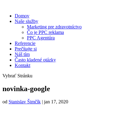
Domov
Naše služby
Marketing pre zdravotníctvo
Čo je PPC reklama
PPC Agentúra
Referencie
Prečítajte si
Náš tím
Často kladené otázky
Kontakt
Vybrať Stránku
novinka-google
od
Stanislav Šimčík
|
jan 17, 2020