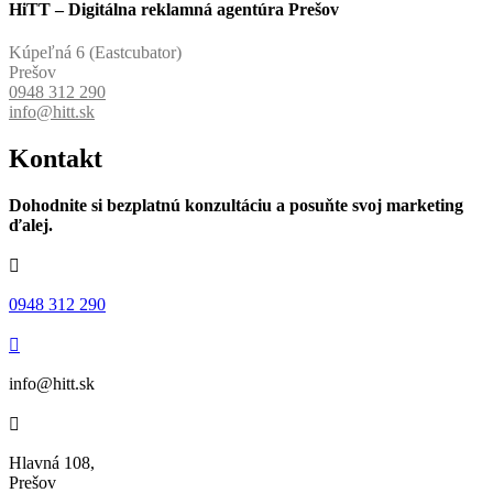
HiTT – Digitálna reklamná agentúra Prešov
Kúpeľná 6 (Eastcubator)
Prešov
0948 312 290
info@hitt.sk
Kontakt
Dohodnite si bezplatnú konzultáciu a posuňte svoj marketing
ďalej.

0948 312 290

info@hitt.sk

Hlavná 108,
Prešov