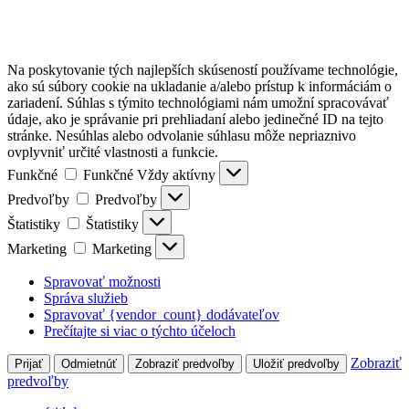
Na poskytovanie tých najlepších skúseností používame technológie,
ako sú súbory cookie na ukladanie a/alebo prístup k informáciám o
zariadení. Súhlas s týmito technológiami nám umožní spracovávať
údaje, ako je správanie pri prehliadaní alebo jedinečné ID na tejto
stránke. Nesúhlas alebo odvolanie súhlasu môže nepriaznivo
ovplyvniť určité vlastnosti a funkcie.
Funkčné
Funkčné
Vždy aktívny
Predvoľby
Predvoľby
Štatistiky
Štatistiky
Marketing
Marketing
Spravovať možnosti
Správa služieb
Spravovať {vendor_count} dodávateľov
Prečítajte si viac o týchto účeloch
Zobraziť
Prijať
Odmietnúť
Zobraziť predvoľby
Uložiť predvoľby
predvoľby