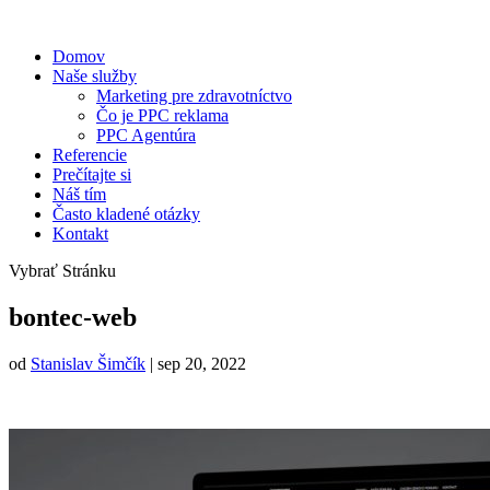
Domov
Naše služby
Marketing pre zdravotníctvo
Čo je PPC reklama
PPC Agentúra
Referencie
Prečítajte si
Náš tím
Často kladené otázky
Kontakt
Vybrať Stránku
bontec-web
od
Stanislav Šimčík
|
sep 20, 2022