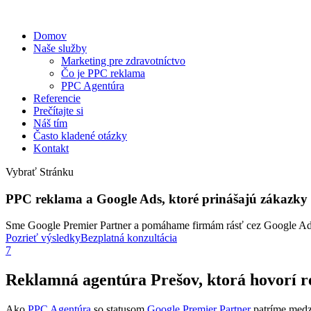
Domov
Naše služby
Marketing pre zdravotníctvo
Čo je PPC reklama
PPC Agentúra
Referencie
Prečítajte si
Náš tím
Často kladené otázky
Kontakt
Vybrať Stránku
PPC reklama a Google Ads, ktoré prinášajú zákazky
Sme Google Premier Partner a pomáhame firmám rásť cez Google Ads a
Pozrieť výsledky
Bezplatná konzultácia
7
Reklamná agentúra Prešov, ktorá hovorí re
Ako
PPC Agentúra
so statusom
Google Premier Partner
patríme medz