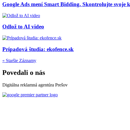
Google Ads mení Smart Bidding. Skontrolujte svoje 
Odlož to AI video
Prípadová študia: ekofence.sk
« Staršie Záznamy
Povedali o nás
Digitálna reklamná agentúra Prešov